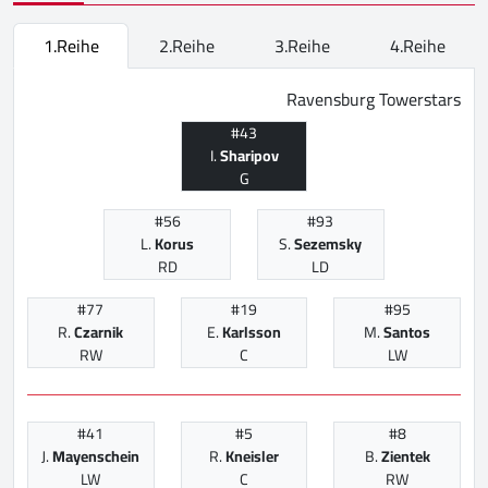
1.Reihe
2.Reihe
3.Reihe
4.Reihe
Ravensburg Towerstars
#43
I.
Sharipov
G
#56
#93
L.
Korus
S.
Sezemsky
RD
LD
#77
#19
#95
R.
Czarnik
E.
Karlsson
M.
Santos
RW
C
LW
#41
#5
#8
J.
Mayenschein
R.
Kneisler
B.
Zientek
LW
C
RW