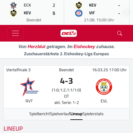
2
-
ECK
KEV
5
-
KEV
VIF
Beendet
21.08. 15:00 Uhr
Von
Herzblut
getragen. Im
Eishockey
zuhause.
Zuschauerstärkste 2. Eishockey-Liga Europas
Viertelfinale 3
Beendet
16.03.25 17:00 Uhr
4
-
3
(1:0;1:2;1:1/1:0)
OT
RVT
EVL
akt. Serie: 1-2
Spielbericht
Spielverlauf
Lineup
Spielerstats
LINEUP